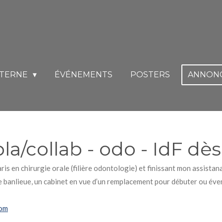
INTERNE
ÉVÉNEMENTS
POSTERS
ANNON
/collab - odo - IdF dès
ris en chirurgie orale (filière odontologie) et finissant mon assistan
banlieue, un cabinet en vue d’un remplacement pour débuter ou éve
com