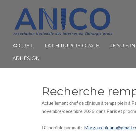
Passer
au
contenu
principal
ACCUEIL
LA CHIRURGIE ORALE
JE SUIS 
ADHÉSION
Recherche rempla
Actuellement chef de clinique à temps plein à Pa
novembre/décembre 2026, dans Paris et proche 
Disponible par mail :
Margaux.pinana@gmail.